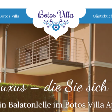
Botos Villa
Gästebuc
xus – die Sie sich 
n Balatonlelle im Botos Villa