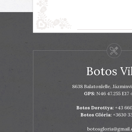
Botos Vil
8638 Balatonlelle, Jázminvi
GPS:
N46 47.255 E17 
Botos Dorottya:
+43 66
Botos Glória:
+3630 33
botosgloria@gmail