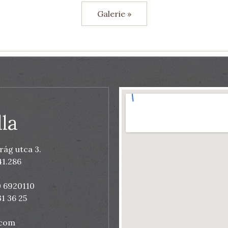
Galerie »
la
rág utca 3.
41.286
0 6920110
1 36 25
.com