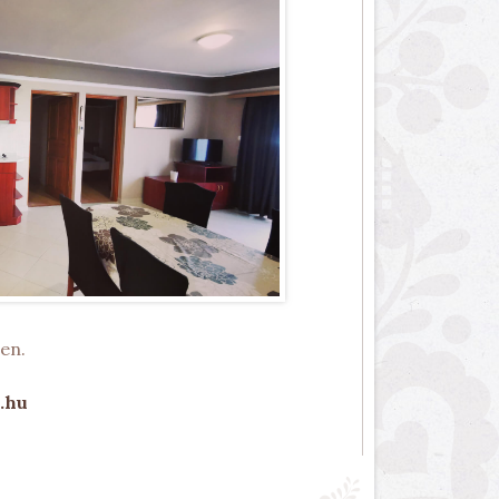
en.
.hu