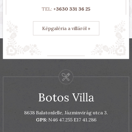
TEL:
+3630 331 36 25
Képgaléria a villáról »
Botos Villa
8638 Balatonlelle, Jázminvirág utca 3.
GPS:
N46 47.255 E17 41.286