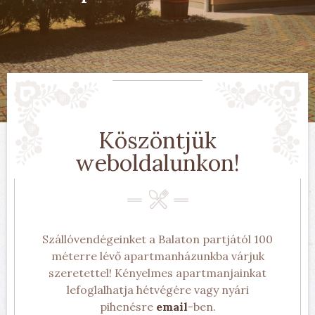
Köszöntjük
weboldalunkon!
Szállóvendégeinket a Balaton partjától 100
méterre lévő apartmanházunkba várjuk
szeretettel! Kényelmes apartmanjainkat
lefoglalhatja hétvégére vagy nyári
pihenésre
email
-ben.