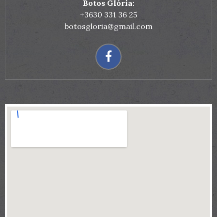
Botos Glória:
+3630 331 36 25
botosgloria@gmail.com