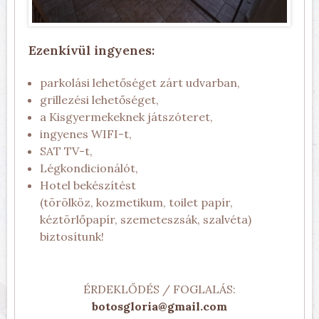
Ezenkívül ingyenes:
parkolási lehetőséget zárt udvarban,
grillezési lehetőséget,
a Kisgyermekeknek játszóteret,
ingyenes WIFI-t,
SAT TV-t,
Légkondicionálót,
Hotel bekészítést
(törölköz, kozmetikum, toilet papír,
kéztörlőpapír, szemeteszsák, szalvéta)
biztosítunk!
ÉRDEKLŐDÉS / FOGLALÁS:
botosgloria@gmail.com