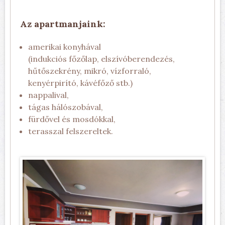
Az apartmanjaink:
amerikai konyhával
(indukciós főzőlap, elszívóberendezés,
hűtőszekrény, mikró, vízforraló,
kenyérpirító, kávéfőző stb.)
nappalival,
tágas hálószobával,
fürdővel és mosdókkal,
terasszal felszereltek.